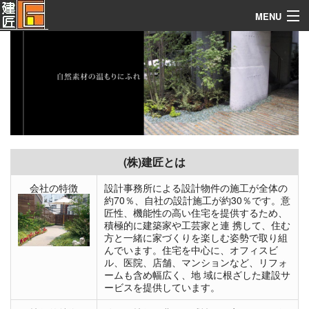
MENU
建築なんでも資料館
構造別施工例
施工実例集
施工テクニック
(株)建匠とは
建築見積ソフト
会社の特徴
設計事務所による設計物件の施工が全体の
コンタクト
約70％、自社の設計施工が約30％です。意
匠性、機能性の高い住宅を提供するため、
積極的に建築家や工芸家と連 携して、住む
関連サイト
方と一緒に家づくりを楽しむ姿勢で取り組
んでいます。住宅を中心に、オフィスビ
ル、医院、店舗、マンションなど、リフォ
ームも含め幅広く、地 域に根ざした建設サ
ービスを提供しています。