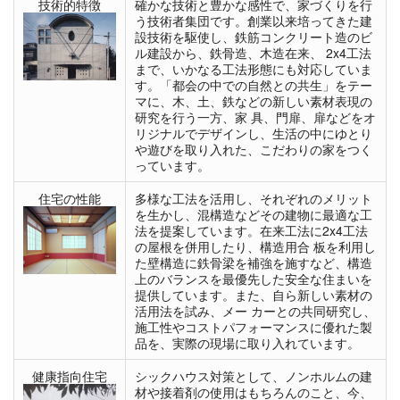
技術的特徴
確かな技術と豊かな感性で、家づくりを行
う技術者集団です。創業以来培ってきた建
設技術を駆使し、鉄筋コンクリート造のビ
ル建設から、鉄骨造、木造在来、 2x4工法
まで、いかなる工法形態にも対応していま
す。「都会の中での自然との共生」をテー
マに、木、土、鉄などの新しい素材表現の
研究を行う一方、家 具、門扉、扉などをオ
リジナルでデザインし、生活の中にゆとり
や遊びを取り入れた、こだわりの家をつく
っています。
住宅の性能
多様な工法を活用し、それぞれのメリット
を生かし、混構造などその建物に最適な工
法を提案しています。在来工法に2x4工法
の屋根を併用したり、構造用合 板を利用し
た壁構造に鉄骨梁を補強を施すなど、構造
上のバランスを最優先した安全な住まいを
提供しています。また、自ら新しい素材の
活用法を試み、メー カーとの共同研究し、
施工性やコストパフォーマンスに優れた製
品を、実際の現場に取り入れています。
健康指向住宅
シックハウス対策として、ノンホルムの建
材や接着剤の使用はもちろんのこと、今、