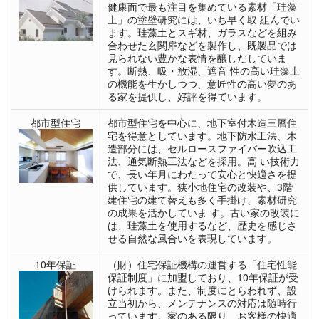
健康面で最も注目を集めている素材「珪藻
土」の塗壁研究には、いち早く取 組んでい
ます。珪藻土とスギ材、ガラスなどを組み
合わせた玄関扉などを製作し、既製品では
見られない豊かな表情を醸しだしていま
す。断熱、吸・放湿、遮音 性の高い珪藻土
の機能を生かしつつ、意匠性の高い夢のあ
る家を提供し、好評を得ています。
都市型住宅
都市型住宅を中心に、地下室付木造三層住
宅を得意としています。地下防水工法、木
造部分には、セルロースファイバー吹込工
法、通気断熱工法などを採用。高 い技術力
で、長い年月にわたって安心と快適さを提
供しています。狭小地住宅の改装や、3階
建住宅の建て替えも多く手掛け、素材研究
の成果を活かしていま す。古い家の改装に
は、珪藻土を使用するなど、歴史を感じさ
せる自然な風合いを表現しています。
10年保証
（財）住宅保証機構の運営する「住宅性能
保証制度」に加盟しており、10年保証が受
けられます。また、制度にとらわれず、設
立当初から、メンテナンスの対応は随時行
っています。家のある限り、お客様の快適