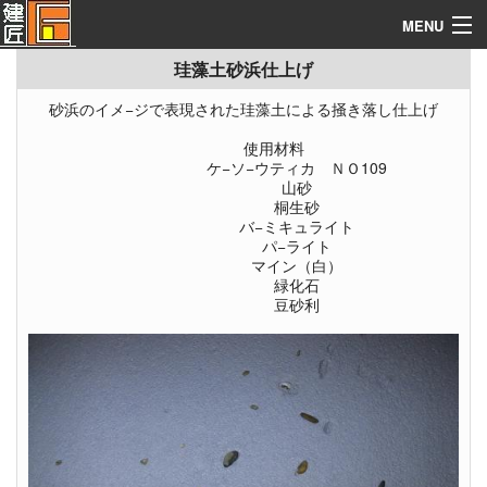
《施工テクニック》
Index
MENU
珪藻土砂浜仕上げ
建築なんでも資料館
砂浜のイメ−ジで表現された珪藻土による掻き落し仕上げ
構造別施工例
使用材料
ケ−ソ−ウティカ ＮＯ109
施工実例集
山砂
桐生砂
施工テクニック
バ−ミキュライト
パ−ライト
建築見積ソフト
マイン（白）
緑化石
豆砂利
コンタクト
関連サイト