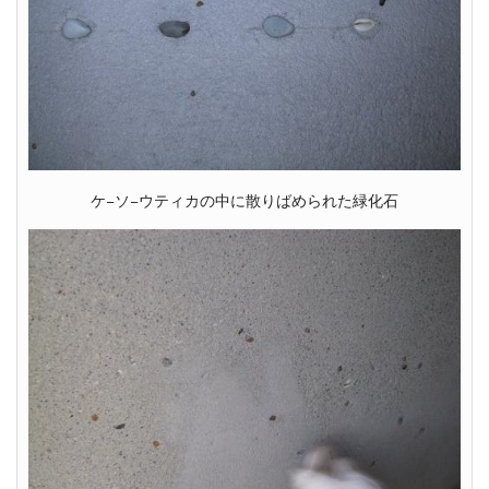
ケ−ソ−ウティカの中に散りばめられた緑化石